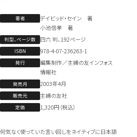
デイビッド・セイン 著
著者
小池信孝 著
四六 判、192ページ
判型、ページ数
978-4-07-236263-1
ISBN
編集制作／主婦の友インフォス
発行
情報社
2003年4月
発売月
主婦の友社
販売元
1,320円（税込）
定価
何気なく使っていた言い回しをネイティブに日本語