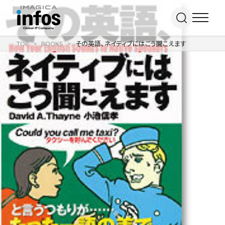
TOP
BOOKS
その英語、ネイティブにはこう聞こえます
IP / MEDIA
事業紹介 TOP
COMPANY
出版事業
ライトアニメ事業
RECRUIT
メディア事業
会社情報 TOP
イベント事業／
企業理念
配信事業
採用情報 TOP
会社概要
アパレル事業
ONLINE SHOP
新卒採用
アクセス
中途・
沿革
アルバイト採用