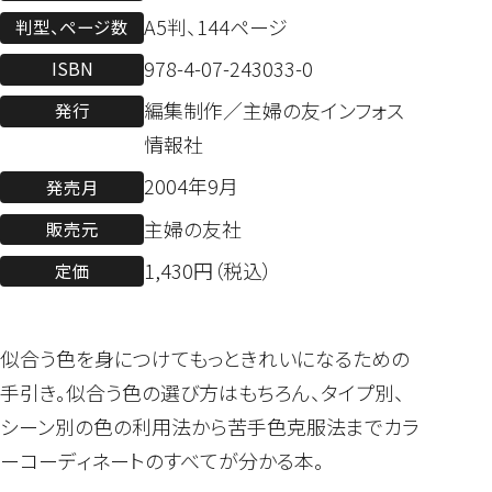
A5判、144ページ
判型、ページ数
978-4-07-243033-0
ISBN
編集制作／主婦の友インフォス
発行
情報社
2004年9月
発売月
主婦の友社
販売元
1,430円（税込）
定価
似合う色を身につけてもっときれいになるための
手引き。似合う色の選び方はもちろん、タイプ別、
シーン別の色の利用法から苦手色克服法までカラ
ーコーディネートのすべてが分かる本。