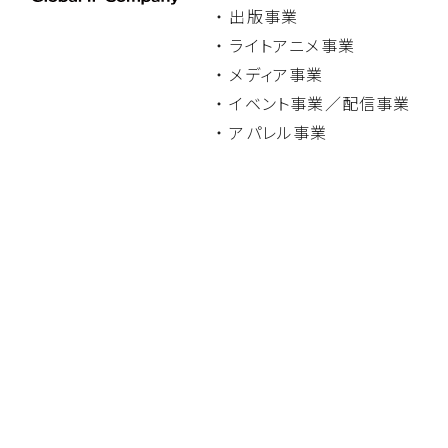
・ 出版事業
・ ライトアニメ事業
・ メディア事業
・ イベント事業／
配信事業
・ アパレル事業
・ 新卒採用
・ 中途・
アルバイト採用
・ よくあるご質問