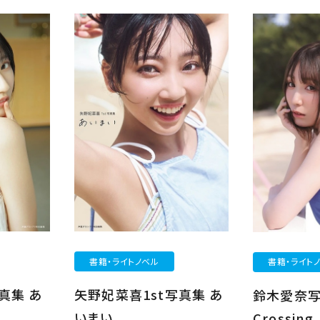
書籍・ライトノベル
書籍・ライト
真集 あ
矢野妃菜喜1st写真集 あ
鈴木愛奈
いまい
Crossing