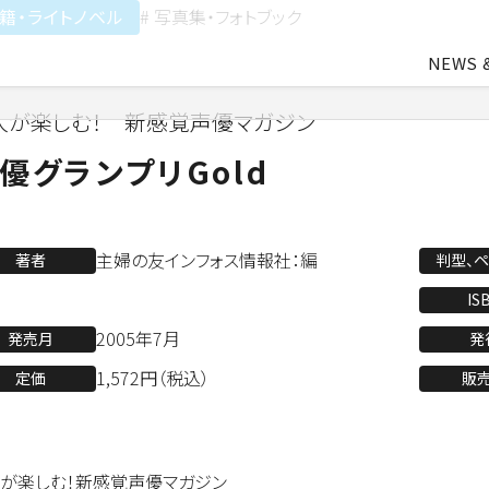
籍・ライトノベル
# 写真集・フォトブック
NEWS 
人が楽しむ！ 新感覚声優マガジン
中途・アルバイト採用
会社概要
ライトアニメ事業
よ
優グランプリGold
業
アパレル事業
主婦の友インフォス情報社：編
著者
判型、
IS
2005年7月
発売月
発
会社資料ダウンロード
1,572円（税込）
定価
販
が楽しむ！新感覚声優マガジン