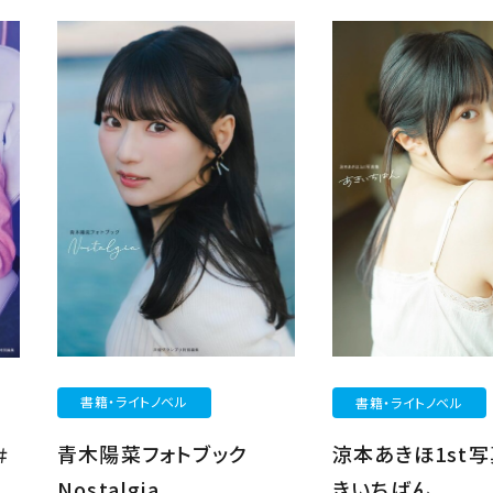
書籍・ライトノベル
書籍・ライトノベル
青木陽菜フォトブック
涼本あきほ1st写
＃
Nostalgia
きいちばん