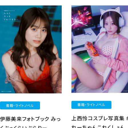
書籍・ライトノベル
書籍・ライトノベル
上西怜コスプレ写真集 
伊藤美来フォトブック みっ
れーちゃんこれくしょん
くぶっくらいぶらりー