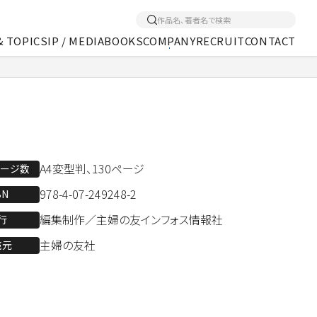
& TOPICS
IP / MEDIA
BOOKS
COMPANY
RECRUIT
CONTACT
くあるご質問
アクセス
メディア事業
A4変型判、130ページ
ページ数
978-4-07-249248-2
BN
編集制作／主婦の友インフォス情報社
行
主婦の友社
売元