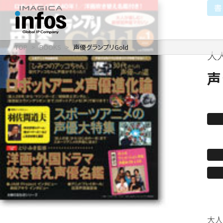
書
TOP
BOOKS
声優グランプリGold
大
IP / MEDIA
COMPANY
RECRUIT
新卒採用
企業理念
出版事業
声
採用情報
会社情報
事業紹介
沿革
イベント事業／配信事
大人