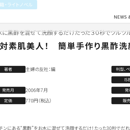
籍・ライトノベル
NEWS 
水に黒酢を混ぜて洗顔するだけたった３０秒でツルツ
中途・アルバイト採用
会社概要
ライトアニメ事業
よ
対素肌美人！ 簡単手作り黒酢洗
業
アパレル事業
主婦の友社：編
著者
判型、
IS
2006年7月
発売月
発
会社資料ダウンロード
770円（税込）
定価
販
チンにある“黒酢”をお水に混ぜて洗顔するだけ！たった30秒でだ