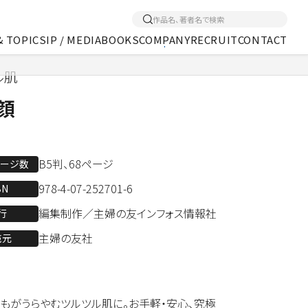
& TOPICS
IP / MEDIA
BOOKS
COMPANY
RECRUIT
CONTACT
ル肌
くあるご質問
アクセス
メディア事業
顔
B5判、68ページ
ページ数
978-4-07-252701-6
BN
編集制作／主婦の友インフォス情報社
行
主婦の友社
売元
れもがうらやむツルツル肌に。お手軽・安心、究極