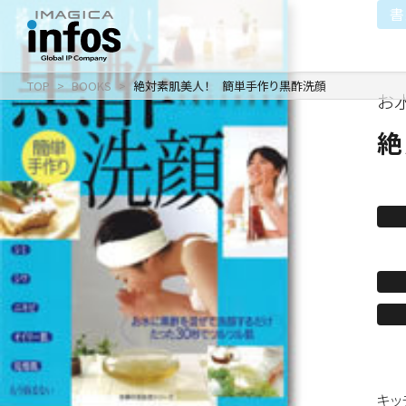
書
TOP
BOOKS
絶対素肌美人！ 簡単手作り黒酢洗顔
お
IP / MEDIA
COMPANY
RECRUIT
新卒採用
企業理念
出版事業
絶
採用情報
会社情報
事業紹介
沿革
イベント事業／配信事
キッ