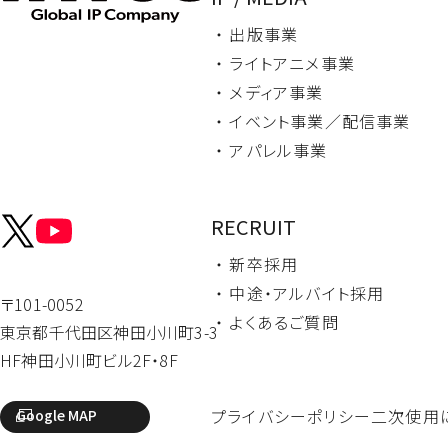
・ 出版事業
・ ライトアニメ事業
・ メディア事業
・ イベント事業／
配信事業
・ アパレル事業
RECRUIT
・ 新卒採用
・ 中途・
アルバイト採用
〒101-0052
・ よくあるご質問
東京都千代田区
神田小川町3-3
HF神田小川町ビル2F・8F
プライバシーポリシー
二次使用
Google MAP