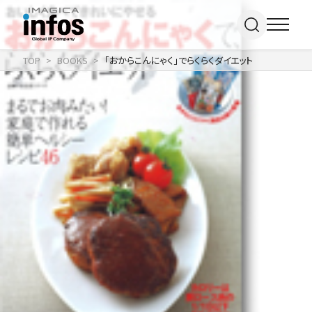
TOP
BOOKS
「おからこんにゃく」でらくらくダイエット
IP / MEDIA
事業紹介 TOP
COMPANY
出版事業
ライトアニメ事業
RECRUIT
メディア事業
会社情報 TOP
イベント事業／
企業理念
配信事業
採用情報 TOP
会社概要
アパレル事業
ONLINE SHOP
新卒採用
アクセス
中途・
沿革
アルバイト採用