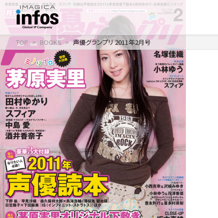
TOP
BOOKS
声優グランプリ 2011年2月号
IP / MEDIA
事業紹介 TOP
COMPANY
出版事業
ライトアニメ事業
RECRUIT
メディア事業
会社情報 TOP
イベント事業／
企業理念
配信事業
採用情報 TOP
会社概要
アパレル事業
ONLINE SHOP
新卒採用
アクセス
中途・
沿革
アルバイト採用