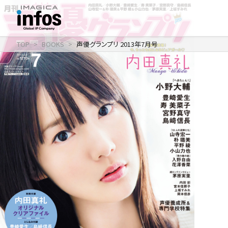
TOP
BOOKS
声優グランプリ 2013年7月号
IP / MEDIA
事業紹介 TOP
COMPANY
出版事業
ライトアニメ事業
RECRUIT
メディア事業
会社情報 TOP
イベント事業／
企業理念
配信事業
採用情報 TOP
会社概要
アパレル事業
ONLINE SHOP
新卒採用
アクセス
中途・
沿革
アルバイト採用