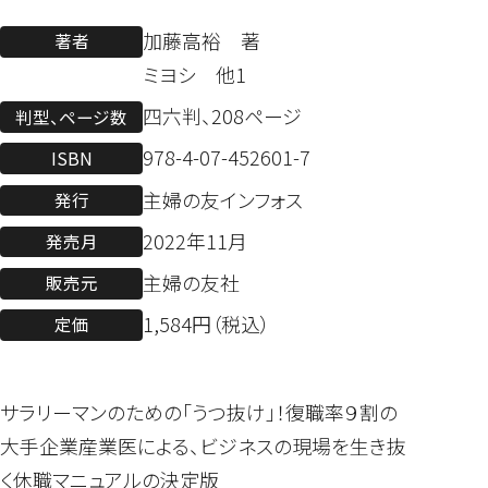
加藤高裕 著
著者
ミヨシ 他1
四六判、208ページ
判型、ページ数
978-4-07-452601-7
ISBN
主婦の友インフォス
発行
2022年11月
発売月
主婦の友社
販売元
1,584円（税込）
定価
サラリーマンのための「うつ抜け」！復職率９割の
大手企業産業医による、ビジネスの現場を生き抜
く休職マニュアルの決定版