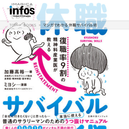
TOP
BOOKS
マンガでわかる 休職サバイバル術
IP / MEDIA
事業紹介 TOP
COMPANY
出版事業
ライトアニメ事業
RECRUIT
メディア事業
会社情報 TOP
イベント事業／
企業理念
配信事業
採用情報 TOP
会社概要
アパレル事業
ONLINE SHOP
新卒採用
アクセス
中途・
沿革
アルバイト採用